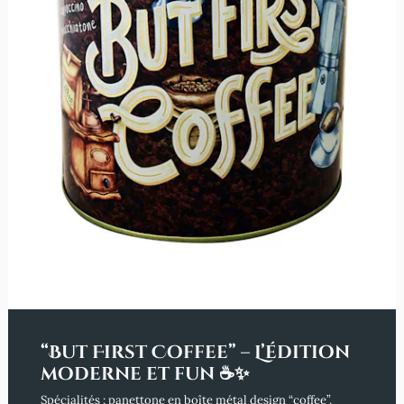
“But First Coffee” – L’édition
moderne et fun ☕✨
Spécialités : panettone en boîte métal design “coffee”.