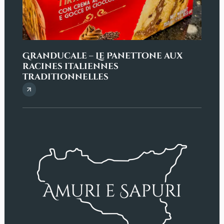
Granducale – Le Panettone aux
Penn
racines italiennes
sici
traditionnelles