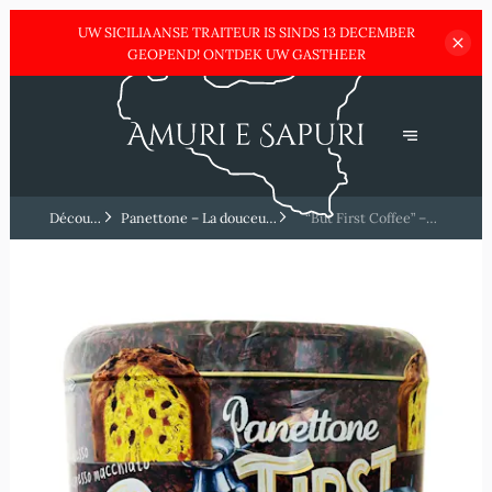
UW SICILIAANSE TRAITEUR IS SINDS 13 DECEMBER
GEOPEND! ONTDEK UW GASTHEER
Découvrez
Panettone – La douceur
“But First Coffee” –
la Sicile
italienne par excellence
L’édition moderne et
🎄🍰
fun ☕✨