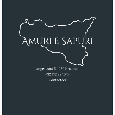
Langestraat 5, 1950 Kraainem
+32 472 99 10 14
Contacteer