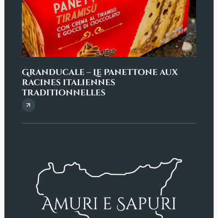
Granducale – Le Panettone aux
Penn
racines italiennes
sici
traditionnelles