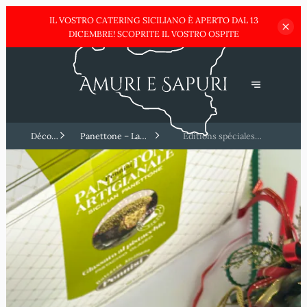
IL VOSTRO CATERING SICILIANO È APERTO DAL 13
DICEMBRE!
SCOPRITE IL VOSTRO OSPITE
Découvrez
Panettone – La
Editions spéciales
la
douceur italienne par
artisanales – Pour les
Sicile
excellence 🎄🍰
amateurs de nouveautés 🎨