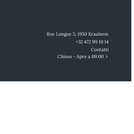
Rue Longue 5, 1950 Kraainem
+32 472 99 10 14
Contatti
Chiuso
- Apre a 09:00
Iscriviti alla nostra newsletter
Creato da OYÉ-OYÉ by Petit Futé
Accedi