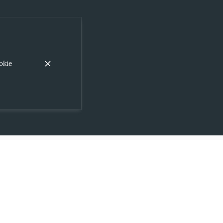
okie
Avviso legale
Protezione dei dati
Impostazioni dei cookie