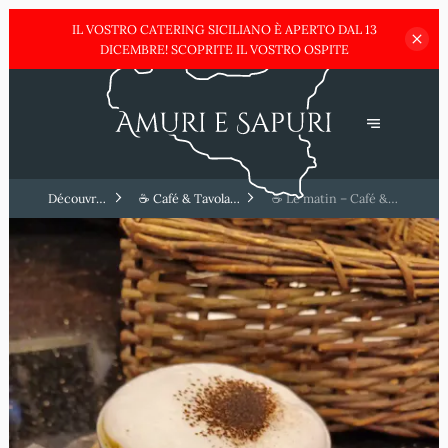
IL VOSTRO CATERING SICILIANO È APERTO DAL 13
DICEMBRE!
SCOPRITE IL VOSTRO OSPITE
Découvrez
☕ Café & Tavola
☕ Le matin – Café &
la Sicile
Calda Sicilienne
Cornetti siciliens