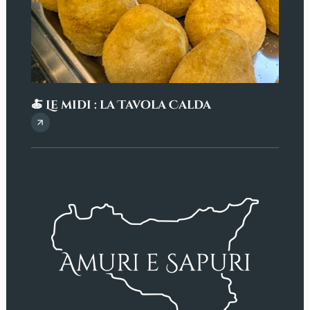
🍝 Le midi : la Tavola Calda
Les 