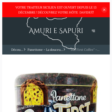
VOTRE TRAITEUR SICILIEN EST OUVERT DEPUIS LE 13
DÉCEMBRE !
DÉCOUVREZ VOTRE HÔTE
DAVIDE
Découvrez
Panettone – La douceur
“But First Coffee” –
la Sicile
italienne par excellence
L’édition moderne et
🎄🍰
fun ☕✨