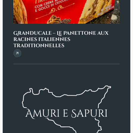
Granducale – Le Panettone aux
Penn
racines italiennes
sici
traditionnelles