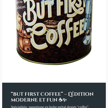
“But First Coffee” – L’édition
moderne et fun ☕✨
Spécialités : panettone en boîte métal design “coffee”.