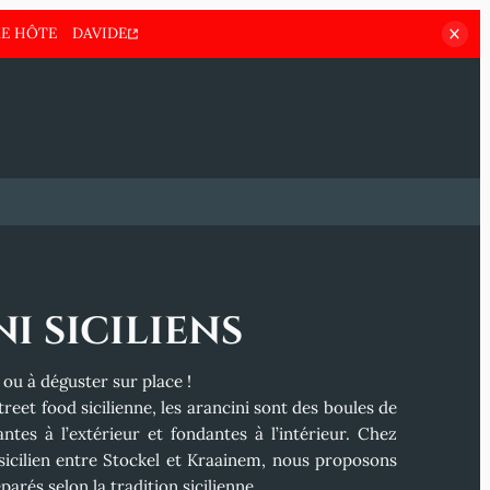
E HÔTE
DAVIDE
i siciliens
 ou à déguster sur place !
reet food sicilienne, les
arancini
sont des boules de
antes à l’extérieur et fondantes à l’intérieur. Chez
 sicilien entre Stockel et Kraainem
, nous proposons
parés selon la tradition sicilienne.