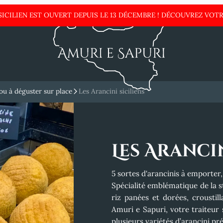
ICILIEN EST OUVERT DEPUIS LE 13 DÉCEMBRE !
DÉCOUVREZ VOTR
 ou à déguster sur place
Les Arancini siciliens
Les Arancin
5 sortes d'arancinis à emporter,
Spécialité emblématique de la st
riz panées et dorées, croustill
Amuri e Sapuri
, votre
traiteur
plusieurs variétés d’arancini pré