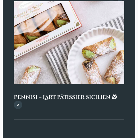
Douc
Pennisi – L’art pâtissier sicilien 🎁
Sav