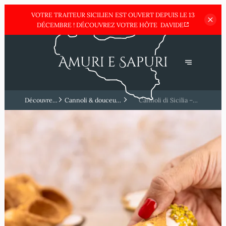
VOTRE TRAITEUR SICILIEN EST OUVERT DEPUIS LE 13
DÉCEMBRE !
DÉCOUVREZ VOTRE HÔTE
DAVIDE
Découvrez
Cannoli & douceurs
Cannoli di Sicilia –
la Sicile
siciliennes
L’authenticité pure