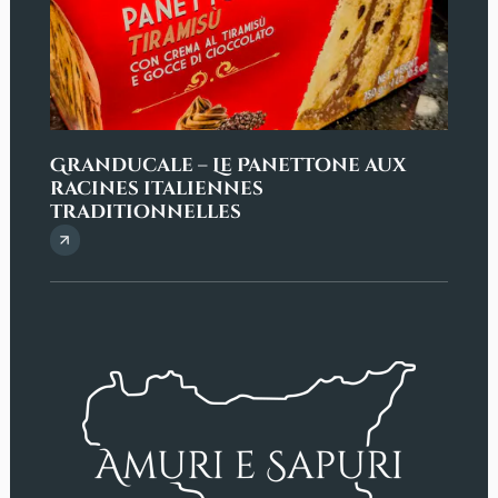
Granducale – Le Panettone aux
Penn
racines italiennes
sici
traditionnelles