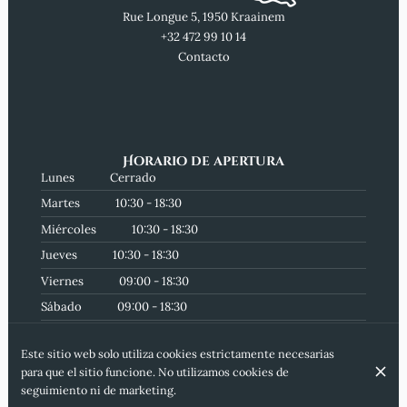
Rue Longue 5, 1950 Kraainem
+32 472 99 10 14
Contacto
Horario de apertura
Lunes
Cerrado
Martes
10:30 - 18:30
Miércoles
10:30 - 18:30
Jueves
10:30 - 18:30
Viernes
09:00 - 18:30
Sábado
09:00 - 18:30
Domingo
10:00 - 14:00
Este sitio web solo utiliza cookies estrictamente necesarias
Suscríbete a nuestro boletín
para que el sitio funcione. No utilizamos cookies de
seguimiento ni de marketing.