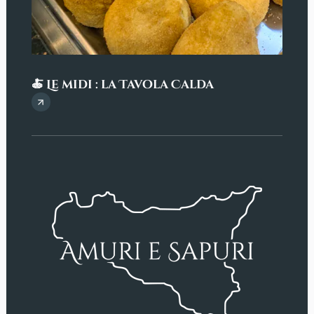
☕ Le
🍝 Le midi : la Tavola Calda
sici