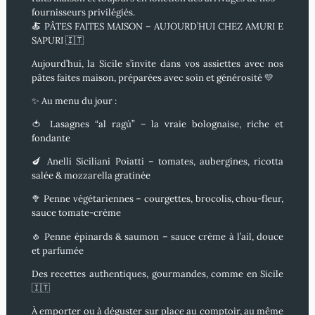
fournisseurs privilégiés.
🍝
PÂTES FAITES MAISON – AUJOURD’HUI CHEZ AMURI E
SAPURI
🇮🇹
Aujourd’hui, la Sicile s’invite dans vos assiettes avec nos
pâtes faites maison
, préparées avec soin et générosité 💛
✨
Au menu du jour :
🍅
Lasagnes “al ragù”
– la vraie bolognaise, riche et
fondante
🍆
Anelli Siciliani Poiatti
– tomates, aubergines, ricotta
salée & mozzarella gratinée
🥦
Penne végétariennes
– courgettes, brocolis, chou-fleur,
sauce tomate-crème
🧄
Penne épinards & saumon
– sauce crème à l’ail, douce
et parfumée
Des recettes authentiques, gourmandes, comme en Sicile
🇮🇹
À
emporter
ou à
déguster sur place au comptoir
,
au même