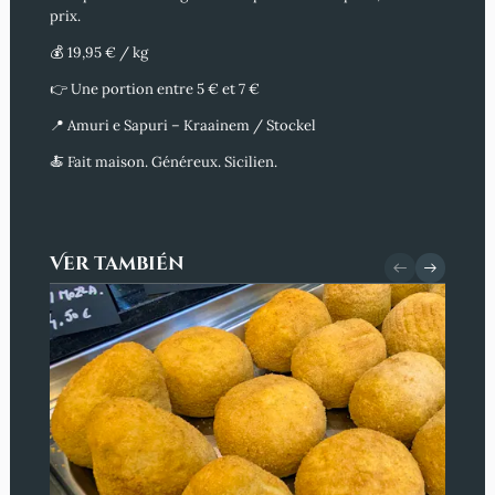
prix
.
💰
19,95 € / kg
👉 Une portion entre
5 € et 7 €
📍 Amuri e Sapuri – Kraainem / Stockel
🍝 Fait maison. Généreux. Sicilien.
Ver también